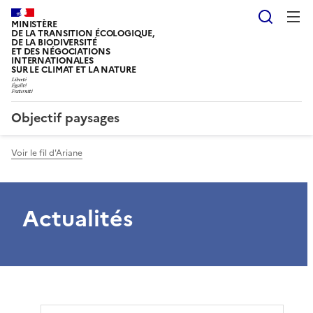
Reche
MINISTÈRE
DE LA TRANSITION ÉCOLOGIQUE,
DE LA BIODIVERSITÉ
ET DES NÉGOCIATIONS
INTERNATIONALES
SUR LE CLIMAT ET LA NATURE
Objectif paysages
Voir le fil d'Ariane
Actualités