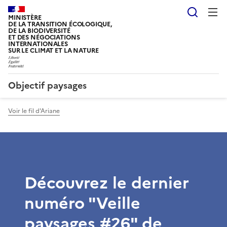
Reche
MINISTÈRE
DE LA TRANSITION ÉCOLOGIQUE,
DE LA BIODIVERSITÉ
ET DES NÉGOCIATIONS
INTERNATIONALES
SUR LE CLIMAT ET LA NATURE
Objectif paysages
Voir le fil d'Ariane
Découvrez le dernier
numéro "Veille
paysages #26" de